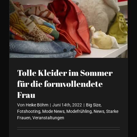
Tolle Kleider im Sommer für
die formvollendete Frau
Tolle Kleider im Sommer
für die formvollendete
Frau
Von
Heike Böhm
|
Juni 14th, 2022
|
Big Size
,
Fotshooting
,
Mode News
,
Modefrühling
,
News
,
Starke
Frauen
,
Veranstaltungen