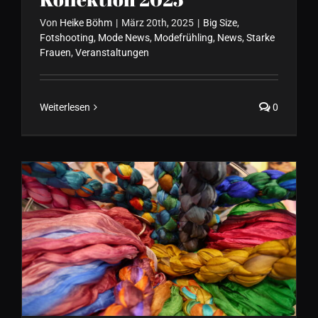
Von
Heike Böhm
|
März 20th, 2025
|
Big Size
,
Fotshooting
,
Mode News
,
Modefrühling
,
News
,
Starke
Frauen
,
Veranstaltungen
Weiterlesen
0
Start in den Modefrühling
(Sommer) 2024 bei
FORMVOLLENDET