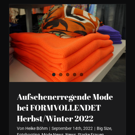
Aufsehenerregende Mode bei
FORMVOLLENDET
Herbst/Winter 2022
Aufsehenerregende Mode
bei FORMVOLLENDET
Herbst/Winter 2022
Von
Heike Böhm
|
September 14th, 2022
|
Big Size
,
Fotshooting
,
Mode News
,
News
,
Starke Frauen
,