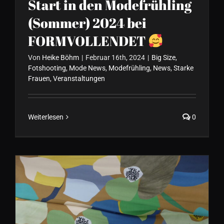
Start in den Modefrühling
(Sommer) 2024 bei
FORMVOLLENDET
Von
Heike Böhm
|
Februar 16th, 2024
|
Big Size
,
Fotshooting
,
Mode News
,
Modefrühling
,
News
,
Starke
Frauen
,
Veranstaltungen
Weiterlesen
0
Die neue Herbst/Winter
Kollektion 2023 ist am Start…