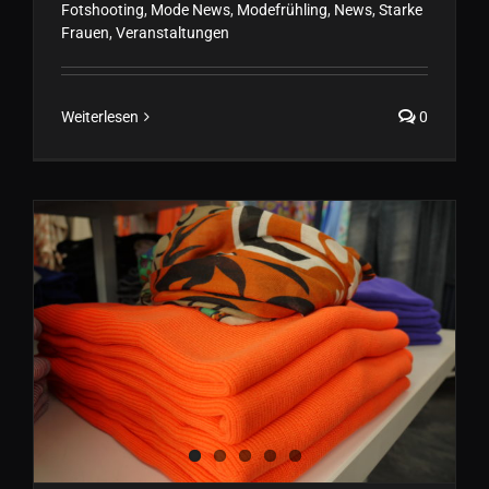
Fotshooting
,
Mode News
,
Modefrühling
,
News
,
Starke
Frauen
,
Veranstaltungen
Weiterlesen
0
Aufsehenerregende Mode bei
FORMVOLLENDET
Herbst/Winter 2022