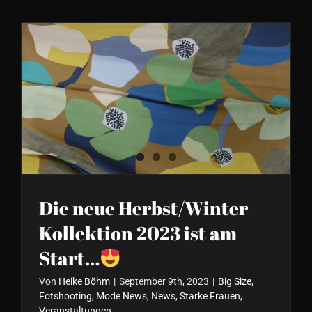
Die neue Herbst/Winter
Kollektion 2023 ist am Start…
Die neue Herbst/Winter
Kollektion 2023 ist am
Start…
Von
Heike Böhm
|
September 9th, 2023
|
Big Size
,
Fotshooting
,
Mode News
,
News
,
Starke Frauen
,
Veranstaltungen