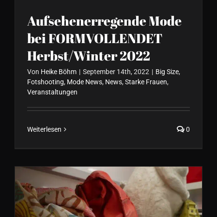
Aufsehenerregende Mode
bei FORMVOLLENDET
Herbst/Winter 2022
Von
Heike Böhm
|
September 14th, 2022
|
Big Size
,
Fotshooting
,
Mode News
,
News
,
Starke Frauen
,
Veranstaltungen
Weiterlesen
0
Tolle Kleider im Sommer für