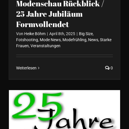
Modenschau Rückblick /
25 Jahre Jubiläum
Formvollendet
Von
Heike Böhm
|
April 8th, 2025
|
Big Size
,
Fotshooting
,
Mode News
,
Modefrühling
,
News
,
Starke
Frauen
,
Veranstaltungen
Weiterlesen
0
25 Jahre FORMVOLLENDET //
Frühjahr/Sommer Kollektion