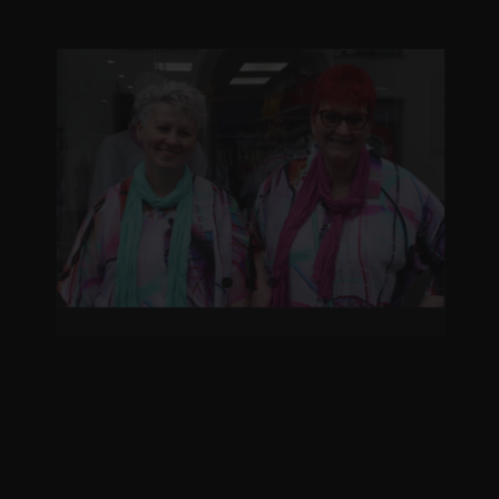
Farbig und bunt, das ist der
Sommer bei Formvollendet
Farbig und bunt, das ist
der Sommer bei
Formvollendet
Von
Heike Böhm
|
April 27th, 2022
|
Big Size
,
Fotshooting
,
Mode News
,
Modefrühling
,
News
,
Starke