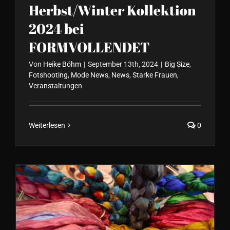
Herbst/Winter Kollektion
2024 bei
FORMVOLLENDET
Von
Heike Böhm
|
September 13th, 2024
|
Big Size
,
Fotshooting
,
Mode News
,
News
,
Starke Frauen
,
Veranstaltungen
Weiterlesen
0
Start in den Modefrühling
(Sommer) 2024 bei