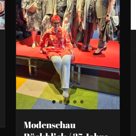
Modenschau Rückblick /
25 Jahre Jubiläum
Formvollendet
Modenschau