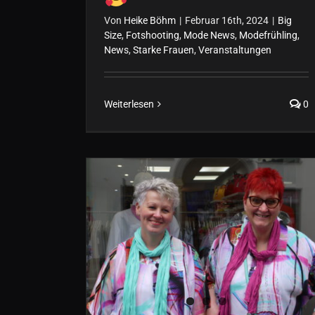
Von
Heike Böhm
|
Februar 16th, 2024
|
Big
Size
,
Fotshooting
,
Mode News
,
Modefrühling
,
News
,
Starke Frauen
,
Veranstaltungen
Weiterlesen
0
Farbig und bunt, das ist
der Sommer bei
Formvollendet