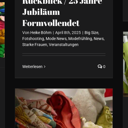
Rückblick / 25 Jahre
Jubiläum
Formvollendet
Von
Heike Böhm
|
April 8th, 2025
|
Big Size
,
Fotshooting
,
Mode News
,
Modefrühling
,
News
,
Starke Frauen
,
Veranstaltungen
Weiterlesen
0
Tolle Kleider im Sommer
für die formvollendete
Frau