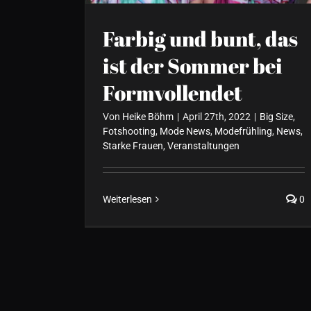
Farbig und bunt, das
ist der Sommer bei
Formvollendet
Von
Heike Böhm
|
April 27th, 2022
|
Big Size
,
Fotshooting
,
Mode News
,
Modefrühling
,
News
,
Starke Frauen
,
Veranstaltungen
Weiterlesen
0