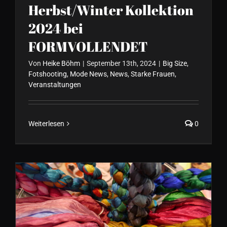
Herbst/Winter Kollektion
2024 bei
FORMVOLLENDET
Von
Heike Böhm
|
September 13th, 2024
|
Big Size
,
Fotshooting
,
Mode News
,
News
,
Starke Frauen
,
Veranstaltungen
Weiterlesen
0
Start in den Modefrühling
(Sommer) 2024 bei