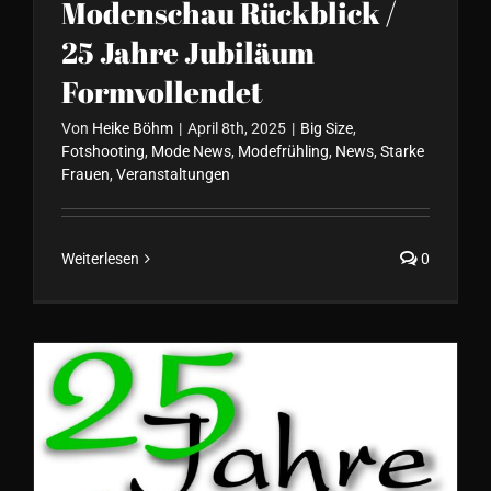
Modenschau Rückblick /
25 Jahre Jubiläum
Formvollendet
Von
Heike Böhm
|
April 8th, 2025
|
Big Size
,
Fotshooting
,
Mode News
,
Modefrühling
,
News
,
Starke
Frauen
,
Veranstaltungen
Weiterlesen
0
25 Jahre FORMVOLLENDET //
Frühjahr/Sommer Kollektion