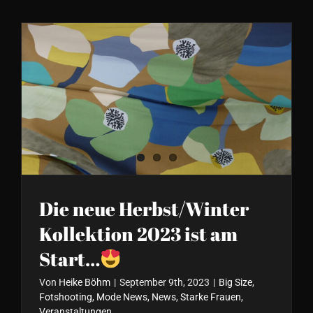
Die neue Herbst/Winter
Kollektion 2023 ist am Start…
Die neue Herbst/Winter
Kollektion 2023 ist am
Start…
Von
Heike Böhm
|
September 9th, 2023
|
Big Size
,
Fotshooting
,
Mode News
,
News
,
Starke Frauen
,
Veranstaltungen