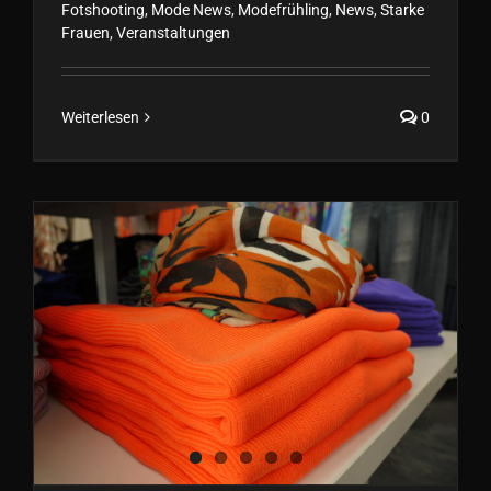
Fotshooting
,
Mode News
,
Modefrühling
,
News
,
Starke
Frauen
,
Veranstaltungen
Weiterlesen
0
Aufsehenerregende Mode bei
FORMVOLLENDET
Herbst/Winter 2022