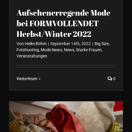
Aufsehenerregende Mode
bei FORMVOLLENDET
Herbst/Winter 2022
Von
Heike Böhm
|
September 14th, 2022
|
Big Size
,
Fotshooting
,
Mode News
,
News
,
Starke Frauen
,
Veranstaltungen
Weiterlesen
0
Tolle Kleider im Sommer für